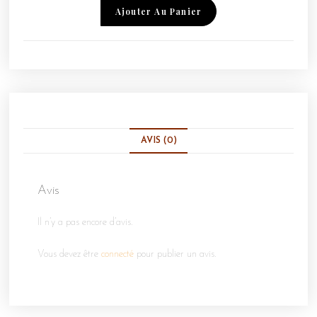
Ajouter Au Panier
AVIS (0)
Avis
Il n’y a pas encore d’avis.
Vous devez être
connecté
pour publier un avis.