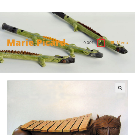
Marie Picard
0,00
€
Menu
0
🔍