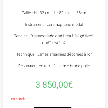
Taille : H : 32 cm – L : 82cm – l : 38cm
Instrument : Céramophone modal
Tonalite : 9 lames : la#o do#1 ré#1 fa1g#1la#1
do#2 ré#2fa2
Technique : Lames émaillées décorées à l’or
Résonateur en terre à faïence brune polie
3 850,00
€
1 en stock